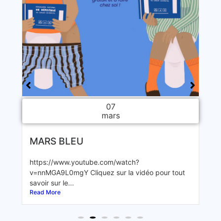
07
janvier
JANVIER – Mois sans alcool
22 % des français déclarent une consommation
out
au-dessus des repères...
Read More