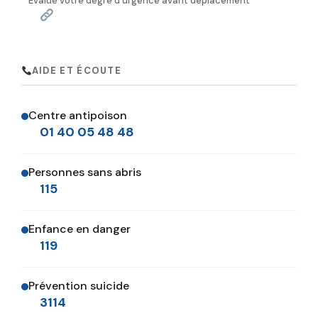
Évalue votre degré d'urgence avant déplacement
AIDE ET ÉCOUTE
Centre antipoison
01 40 05 48 48
Personnes sans abris
115
Enfance en danger
119
Prévention suicide
3114